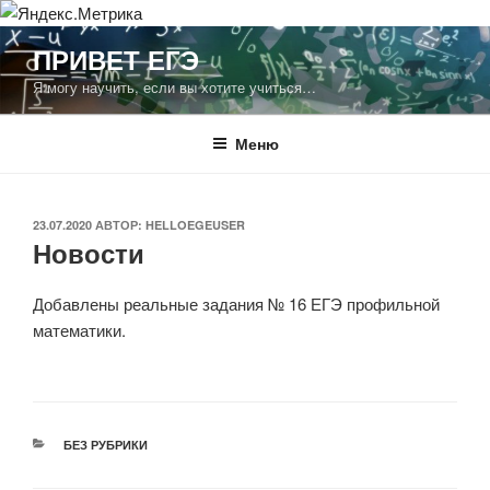
Перейти
ПРИВЕТ ЕГЭ
к
Я могу научить, если вы хотите учиться…
содержимому
Меню
ОПУБЛИКОВАНО
23.07.2020
АВТОР:
HELLOEGEUSER
Новости
Добавлены реальные задания № 16 ЕГЭ профильной
математики.
РУБРИКИ
БЕЗ РУБРИКИ