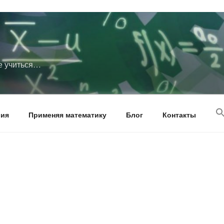
те учиться…
рия
Применяя математику
Блог
Контакты