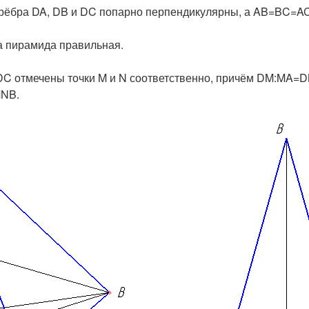
рёбра
DA
,
DB
и
DC
попарно перпендикулярны, а
AB=BC=AC
та пирамида правильная.
DC
отмечены точки
M
и
N
соответственно, причём
DM:MA=D
NB
.