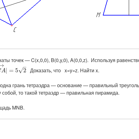
ы точек — C(x,0,0), B(0,y,0), A(0,0,z). Используя равенство
→
–
​ Доказать, что x=y=z. Найти x.
√
|
=
5
2
C
A
и одна грань тетраэдра — основание — правильный треуголь
 собой, то такой тетраэдр — правильная пирамида.
ощадь
MNB.