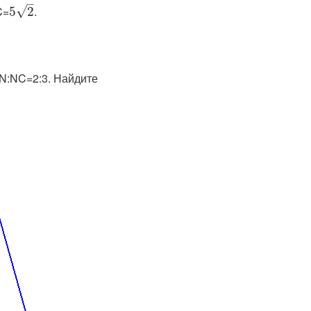
–
=​
.
√
5
2
N:NC=2:3
. Найдите