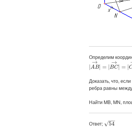
Определим координат
→
→
|
|
=
|
|
=
|
A
B
B
C
Доказать, что, есл
ребра равны между
Найти MB, MN, пл
−
−
Ответ; ​
√
54