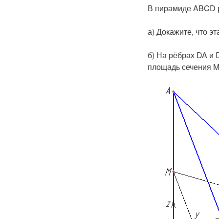
В пирамиде
ABCD
а) Докажите, что э
б) На рёбрах
DA
и
площадь сечения
M