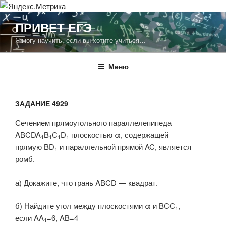
Перейти
ПРИВЕТ ЕГЭ
к
Я могу научить, если вы хотите учиться…
содержимому
Меню
ЗАДАНИЕ 4929
Сечением прямоугольного параллелепипеда
ABCDA
B
C
D
плоскостью
α
, содержащей
1
1
1
1
прямую
BD
и параллельной прямой
AC
, является
1
ромб.
а) Докажите, что грань
ABCD
—
квадрат.
б) Найдите угол между плоскостями
α
и
BCC
,
1
если
AA
=6
,
AB=4
1