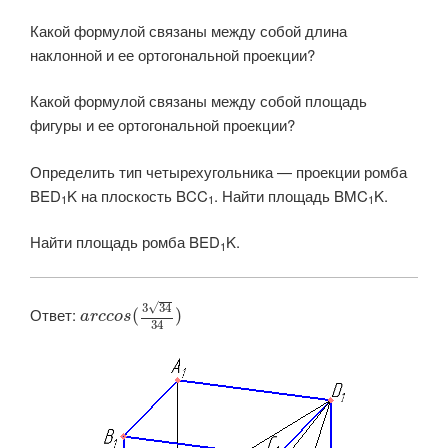
Какой формулой связаны между собой длина
наклонной и ее ортогональной проекции?
Какой формулой связаны между собой площадь
фигуры и ее ортогональной проекции?
Определить тип четырехугольника — проекции ромба
BED
K на плоскость
BCC
. Найти площадь BMC
K.
1
1
1
Найти площадь ромба BED
K.
1
√
3
34
Ответ: ​
(
)
a
r
c
c
o
s
34