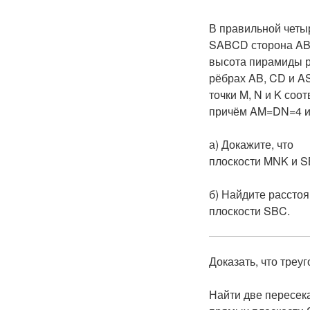
В правильной четы
SABCD
сторона
A
высота пирамиды р
рёбрах
AB
,
CD
и
A
точки
M
,
N
и
K
соот
причём
AM=DN=4
а) Докажите, что
плоскости
MNK
и
S
б) Найдите расстоя
плоскости
SBC
.
Доказать, что треу
Найти две пересе