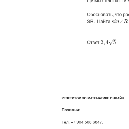
прямых плоскости 
Обосновать, что ра
SR. Найти ​
∠
s
i
n
R
–
Ответ:​
√
2
,
4
5
РЕПЕТИТОР ПО МАТЕМАТИКЕ ОНЛАЙН
Позвони:
Тел. +7 904 508 6847.