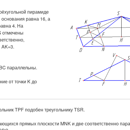
рёхугольной пирамиде
B
основания равна 16, а
авна 4. На
S
отмечены
ветственно,
и
AK=3
.
BC
параллельны.
ние от точки
K
до
гольник TPF подобен треугольнику TSR.
кающихся прямых плоскости
MNK и две соответственно пар