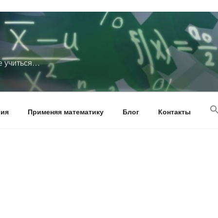
те учиться…
рия
Применяя математику
Блог
Контакты