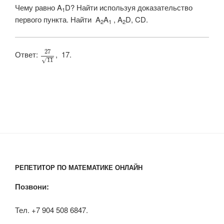
Чему равно A
D? Найти используя доказательство
1
первого пункта. Найти A
A
, A
D, CD.
2
1
2
27
Ответ: ​
​, 17.
√
11
РЕПЕТИТОР ПО МАТЕМАТИКЕ ОНЛАЙН
Позвони:
Тел. +7 904 508 6847.