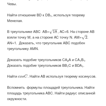
Чевы.
Найти отношение BD к DB
, используя теорему
1
Менелая.
−
−
В треугольнике ABC AB=​
​, AC=6​. На стороне AB
√
18
–
взяли точку M, а на стороне AC точку N. AM=
.
√
2
AN=1. Доказать, что треугольник ABC подобен
треугольнику AMN.
Доказать подобие треугольников CA
A и CA
B
.
2
1
1
Доказать подобие треугольников BB
C и BDA
.
1
1
Найти ​
​. Найти AB используя теорему косинусов.
c
o
s
C
Вспомнить формулы площадей треугольника. Найти
площадь треугольника ABC. Найти радиус описанной
окружности.