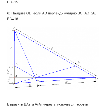
BC=15.
б) Найдите CD, если AD перпендикулярно BC, AC=28,
BC=18.
Выразить BA
и A
A
через a, используя теорему
2
2
1