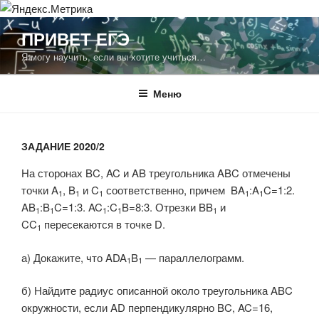
Перейти
ПРИВЕТ ЕГЭ
к
Я могу научить, если вы хотите учиться…
содержимому
Меню
ЗАДАНИЕ 2020/2
На сторонах BC, AC и AB треугольника ABC отмечены
точки A
, B
и C
соответственно, причем BA
:A
C=1:2.
1
1
1
1
1
AB
:B
C=1:3. AC
:C
B=8:3. Отрезки BB
и
1
1
1
1
1
CC
пересекаются в точке D.
1
а) Докажите, что ADA
B
— параллелограмм.
1
1
б) Найдите радиус описанной около треугольника ABC
окружности, если AD перпендикулярно BC, AC=16,