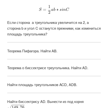
1
=
∗
S
a
b
s
i
n
C
2
Если сторона а треугольника увеличится на 2, а
сторона b и угол C останутся прежними, как измениться
площадь треугольника?
Теорема Пифагора. Найти AB.
Теорема о биссектрисе треугольника. Найти AD.
Найти площадь треугольников ACD, ADB.
Найти биссектрису AD. Вынести из под корня ​
−
−
−
−
−
−
​.
149
,
76
√