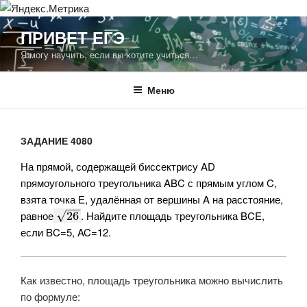
Перейти
ПРИВЕТ ЕГЭ
к
Я могу научить, если вы хотите учиться…
содержимому
Меню
ЗАДАНИЕ 4080
На прямой, содержащей биссектрису AD
прямоугольного треугольника ABC с прямым углом C,
взята точка E, удалённая от вершины A на расстояние,
−
−
равное​
​
​​​. Найдите площадь треугольника BCE,
√
26
если BC=5, AC=12.
Как известно, площадь треугольника можно вычислить
по формуле: