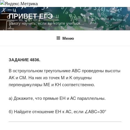
Перейти
ПРИВЕТ ЕГЭ
к
Я могу научить, если вы хотите учиться…
содержимому
Меню
ЗАДАНИЕ 4836.
В остроугольном треугольнике ABC проведены высоты
AK и CM. На них из точек M и K опущены
перпендикуляры ME и KH соответственно.
а) Докажите, что прямые EH и AC параллельны.
б) Найдите отношение EH к AC, если ∠ABC=30°