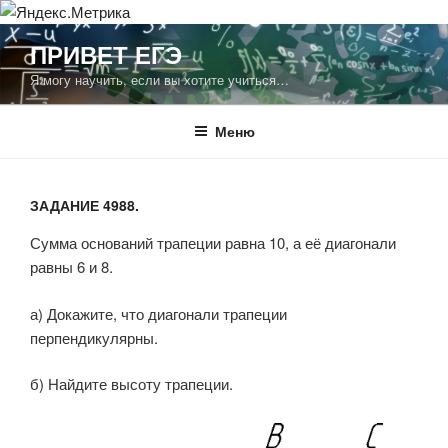
Перейти
ПРИВЕТ ЕГЭ
к
Я могу научить, если вы хотите учиться…
содержимому
Меню
ЗАДАНИЕ 4988.
Сумма оснований трапеции равна 10, а её диагонали
равны 6 и 8.
а) Докажите, что диагонали трапеции
перпендикулярны.
б) Найдите высоту трапеции.