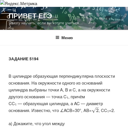
Перейти
ПРИВЕТ ЕГЭ
к
Я могу научить, если вы хотите учиться…
содержимому
Меню
ЗАДАНИЕ 5194
В цилиндре образующая перпендикулярна плоскости
основания. На окружности одного из оснований
цилиндра выбраны точки
A
,
B
и
C
, а на окружности
другого основания
—
точка
C
, причём
1
CC
—
образующая цилиндра, а
AC
—
диаметр
1
–
основания. Известно, что
∠ACB=30°
,
AB=​
,
CC
=2
.
√
2
1
а) Докажите, что угол между