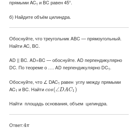
прямыми
AC
и
BC
равен
45°
.
1
б) Найдите объём цилиндра.
Обоснуйте, что треугольник ABC — прямоугольный.
Найти AC, BC.
AD || BC. AD=BC — обоснуйте. AD перпендикулярно
DC. По теореме о …. AD перпендикулярно DC
.
1
Обоснуйте, что ∠ DAC
равен углу между прямыми
1
AC
и
BC. Найти ​
(
∠
)
c
o
s
D
A
C
1
1
Найти площадь основания, объем цилиндра.
Ответ:​
4
π