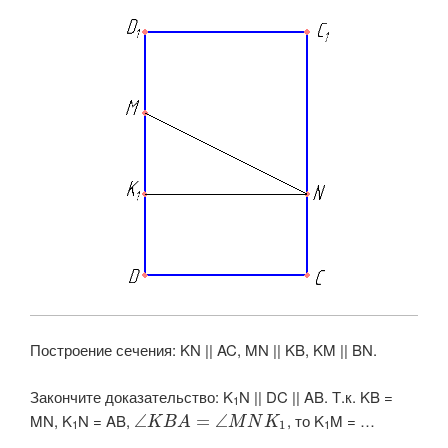
Построение сечения: KN || AC, MN || KB, KM || BN.
Закончите доказательство: K
N || DC || AB. Т.к. KB =
1
MN, K
N = AB, ​
​, то K
M = …
∠
=
∠
K
B
A
M
N
K
1
1
1