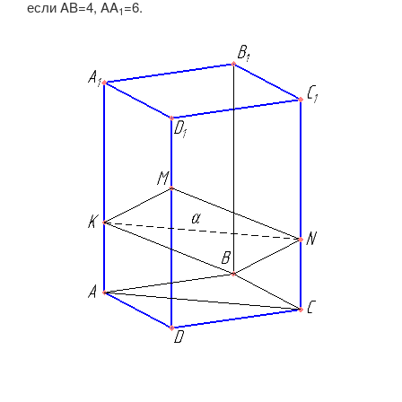
если
AB=4
,
AA
=6
.
1