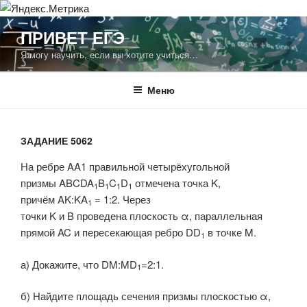
Перейти
ПРИВЕТ ЕГЭ
к
Я могу научить, если вы хотите учиться…
содержимому
Меню
ЗАДАНИЕ 5062
На ребре
AA1
правильной четырёхугольной
призмы
ABCDA
B
C
D
отмечена точка
K
,
1
1
1
1
причём
AK:KA
= 1:2
. Через
1
точки
K
и
B
проведена плоскость
α
, параллельная
прямой
AC
и пересекающая ребро
DD
в точке
M
.
1
а) Докажите, что
DM:MD
=2:1
.
1
б) Найдите площадь сечения призмы плоскостью
α
,