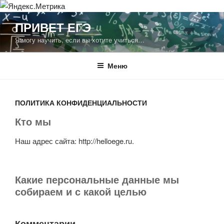
Перейти
ПРИВЕТ ЕГЭ
к
Я могу научить, если вы хотите учиться…
содержимому
Меню
ПОЛИТИКА КОНФИДЕНЦИАЛЬНОСТИ
Кто мы
Наш адрес сайта: http://helloege.ru.
Какие персональные данные мы
собираем и с какой целью
Комментарии