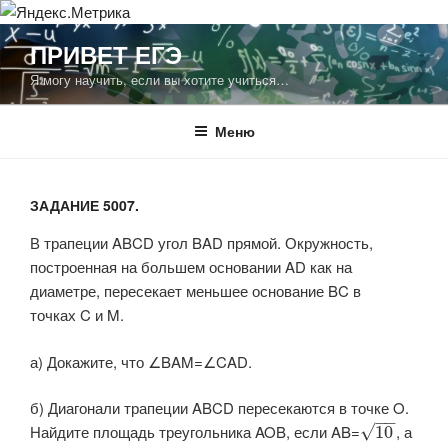
Перейти
ПРИВЕТ ЕГЭ
к
Я могу научить, если вы хотите учиться…
содержимому
Меню
ЗАДАНИЕ 5007.
В трапеции ABCD угол BAD прямой. Окружность,
построенная на большем основании AD как на
диаметре, пересекает меньшее основание BC в
точках C и M.
а) Докажите, что ∠BAM=∠CAD.
б) Диагонали трапеции ABCD пересекаются в точке O.
−
−
Найдите площадь треугольника AOB, если AB=​
​, а
√
10