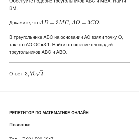
Обоснуйте подобие треугольников ABC и MBA. Найти
BM.
Докажите, что​
​, ​
​.
=
3
=
3
A
D
M
C
A
O
C
O
В треугольнике ABC на основании AC взяли точку O,
так что AO:OC=3:1. Найти отношение площадей
треугольников ABC и ABO.
–
Ответ:
.
√
3
,
75
2
РЕПЕТИТОР ПО МАТЕМАТИКЕ ОНЛАЙН
Позвони:
Тел. +7 904 508 6847.