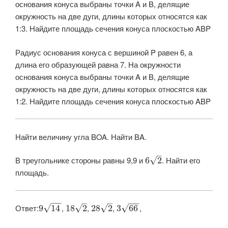
основания конуса выбраны точки A и B, делящие
окружность на две дуги, длины которых относятся как
1:3. Найдите площадь сечения конуса плоскостью ABP
Радиус основания конуса с вершиной P равен 6, а
длина его образующей равна 7. На окружности
основания конуса выбраны точки A и B, делящие
окружность на две дуги, длины которых относятся как
1:2. Найдите площадь сечения конуса плоскостью ABP
Найти величину угла BOA. Найти BA.
–
В треугольнике стороны равны 9,9 и ​
​. Найти его
√
6
2
площадь.
−
−
−
−
–
–
Ответ:​
,
​,
​,
​,
√
√
√
√
9
14
18
2
28
2
3
66