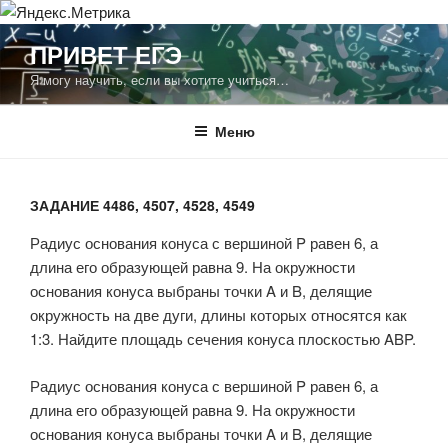
Перейти
ПРИВЕТ ЕГЭ
к
Я могу научить, если вы хотите учиться…
содержимому
Меню
ЗАДАНИЕ 4486, 4507, 4528, 4549
Радиус основания конуса с вершиной P равен 6, а
длина его образующей равна 9. На окружности
основания конуса выбраны точки A и B, делящие
окружность на две дуги, длины которых относятся как
1:3. Найдите площадь сечения конуса плоскостью ABP.
Радиус основания конуса с вершиной P равен 6, а
длина его образующей равна 9. На окружности
основания конуса выбраны точки A и B, делящие