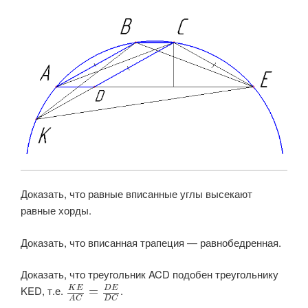
Доказать, что равные вписанные углы высекают
равные хорды.
Доказать, что вписанная трапеция — равнобедренная.
Доказать, что треугольник ACD подобен треугольнику
KED, т.е. ​
​.
K
E
D
E
=
D
C
A
C