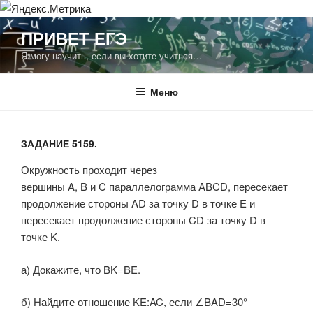
Перейти
ПРИВЕТ ЕГЭ
к
Я могу научить, если вы хотите учиться…
содержимому
Меню
ЗАДАНИЕ 5159.
Окружность проходит через
вершины A, B и C параллелограмма ABCD, пересекает
продолжение стороны AD за точку D в точке E и
пересекает продолжение стороны CD за точку D в
точке K.
а) Докажите, что BK=BE.
б) Найдите отношение KE:AC, если ∠BAD=30°