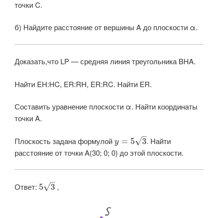
точки
C
.
б) Найдите расстояние от вершины
A
до плоскости
α
.
Доказать,что LP — средняя линия треугольника BHA.
Найти EH:HC, ER:RH, ER:RC. Найти ER.
Составить уравнение плоскости α. Найти координаты
точки A.
–
Плоскость задана формулой ​
​. Найти
√
=
5
3
y
расстояние от точки A(30; 0; 0) до этой плоскости.
–
Ответ: ​​
​​ ,
√
5
3