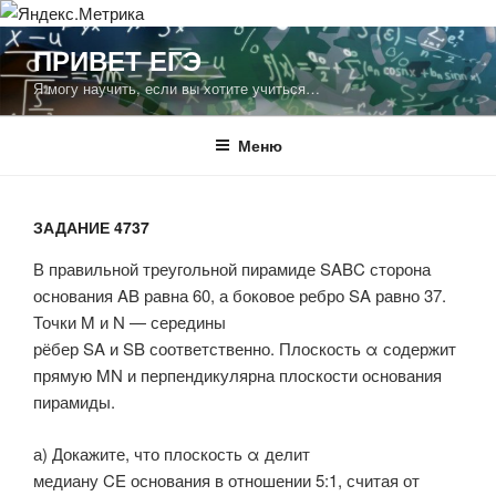
Перейти
ПРИВЕТ ЕГЭ
к
Я могу научить, если вы хотите учиться…
содержимому
Меню
ЗАДАНИЕ 4737
В правильной треугольной пирамиде
SABC
сторона
основания
AB
равна 60, а боковое ребро
SA
равно 37.
Точки
M
и
N
—
середины
рёбер
SA
и
SB
соответственно. Плоскость
α
содержит
прямую
MN
и перпендикулярна плоскости основания
пирамиды.
а) Докажите, что плоскость
α
делит
медиану
CE
основания в отношении
5:1
, считая от