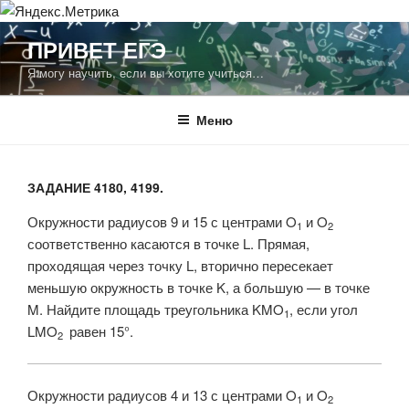
Перейти
ПРИВЕТ ЕГЭ
к
Я могу научить, если вы хотите учиться…
содержимому
Меню
ЗАДАНИЕ 4180, 4199.
Окружности радиусов 9 и 15 с центрами O
и O
1
2
соответственно касаются в точке L. Прямая,
проходящая через точку L, вторично пересекает
меньшую окружность в точке K, а большую — в точке
M. Найдите площадь треугольника KMO
, если угол
1
LMO
равен 15°.
2
Окружности радиусов 4 и 13 с центрами O
и O
1
2