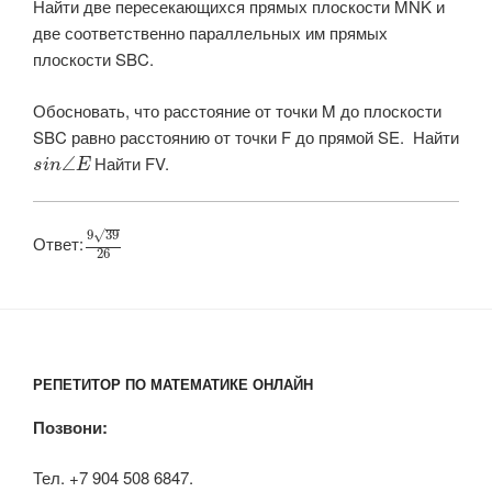
Найти две пересекающихся прямых плоскости
MNK и
две соответственно параллельных им прямых
плоскости SBC.
Обосновать, что расстояние от точки M до плоскости
SBC равно расстоянию от точки F до прямой SE. Найти
​ Найти FV.
∠
s
i
n
E
√
9
39
Ответ:​
26
РЕПЕТИТОР ПО МАТЕМАТИКЕ ОНЛАЙН
Позвони:
Тел. +7 904 508 6847.