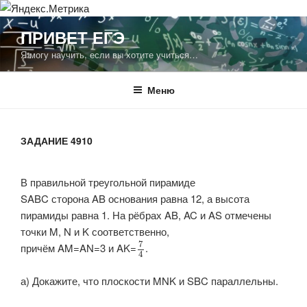
Перейти
ПРИВЕТ ЕГЭ
к
Я могу научить, если вы хотите учиться…
содержимому
Меню
ЗАДАНИЕ 4910
В правильной треугольной пирамиде
SABC
сторона
AB
основания равна 12, а высота
пирамиды равна 1. На рёбрах
AB
,
AC
и
AS
отмечены
точки
M
,
N
и
K
соответственно,
7
причём
AM=AN=3
и
AK=​
.
4
а) Докажите, что плоскости
MNK
и
SBC
параллельны.