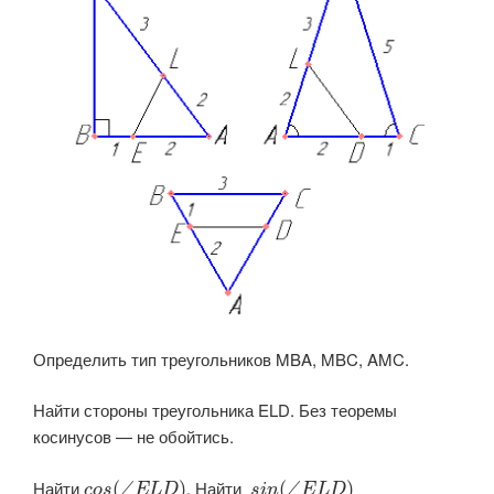
Определить тип треугольников MBA, MBC, AMC.
Найти стороны треугольника ELD. Без теоремы
косинусов — не обойтись.
Найти ​
​. Найти ​
(
∠
)
(
∠
)
c
o
s
E
L
D
s
i
n
E
L
D