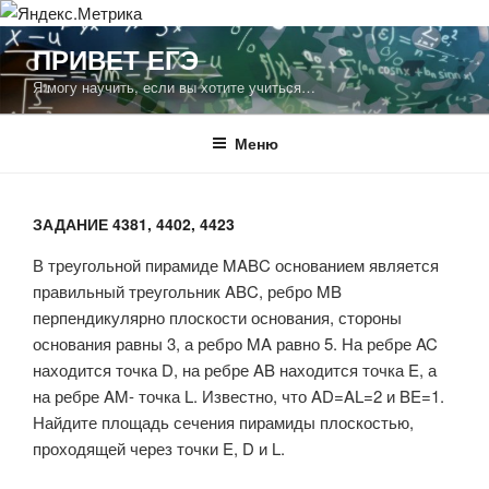
Перейти
ПРИВЕТ ЕГЭ
к
Я могу научить, если вы хотите учиться…
содержимому
Меню
ЗАДАНИЕ 4381, 4402, 4423
В треугольной пирамиде MABC основанием является
правильный треугольник ABC, ребро MB
перпендикулярно плоскости основания, стороны
основания равны 3, а ребро MA равно 5. На ребре AC
находится точка D, на ребре AB находится точка E, а
на ребре AM- точка L. Известно, что AD=AL=2 и BE=1.
Найдите площадь сечения пирамиды плоскостью,
проходящей через точки E, D и L.