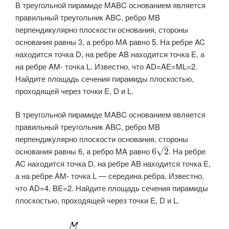
В треугольной пирамиде MABC основанием является
правильный треугольник ABC, ребро MB
перпендикулярно плоскости основания, стороны
основания равны 3, а ребро MA равно
5
​. На ребре AC
находится точка D, на ребре AB находится точка E, а
на ребре AM- точка L. Известно, что AD=AE=ML=2.
Найдите площадь сечения пирамиды плоскостью,
проходящей через точки E, D и L.
В треугольной пирамиде MABC основанием является
правильный треугольник ABC, ребро MB
перпендикулярно плоскости основания, стороны
–
основания равны 6, а ребро MA равно ​
​. На ребре
√
6
2
AC находится точка D, на ребре AB находится точка E,
а на ребре AM- точка L — середина ребра. Известно,
что AD=4, BE=2. Найдите площадь сечения пирамиды
плоскостью, проходящей через точки E, D и L.