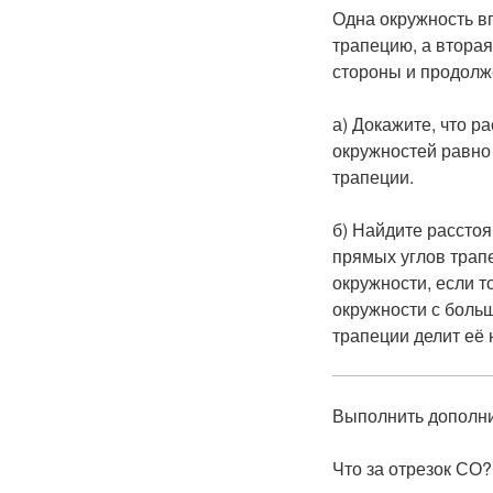
Одна окружность в
трапецию, а втора
стороны и продолж
а) Докажите, что р
окружностей равно
трапеции.
б) Найдите рассто
прямых углов трап
окружности, если т
окружности с боль
трапеции делит её н
Выполнить дополн
Что за отрезок СО