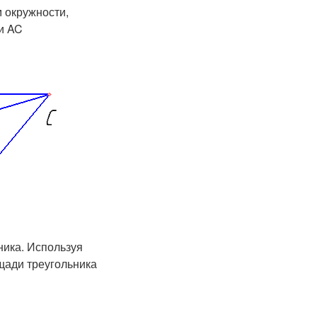
 окружности,
и AC
ника. Используя
щади треугольника