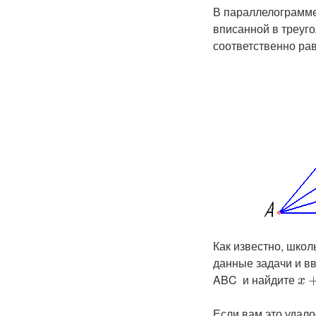
В параллелограмме
вписанной в треуго
соответственно ра
Как известно, школ
данные задачи и в
ABC и найдите ​
x
Если вам это удал