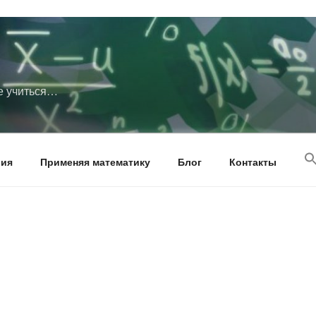
те учиться…
рия
Применяя математику
Блог
Контакты