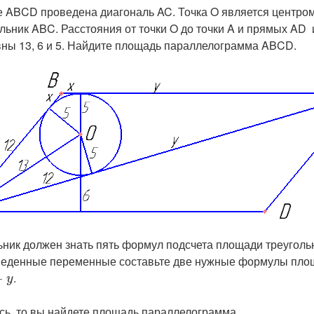
 ABCD проведена диагональ AC. Точка O является центром
льник ABC. Расстояния от точки O до точки A и прямых AD 
вны 13, 6 и 5. Найдите площадь параллелограмма ABCD.
ьник должен знать пять формул подсчета площади треуголь
веденные переменные составьте две нужные формулы пло
​.
+
y
ось, то вы найдете площадь параллелограмма.