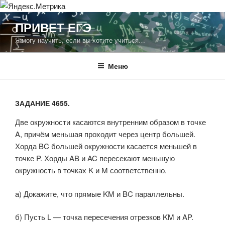
Перейти
ПРИВЕТ ЕГЭ
к
Я могу научить, если вы хотите учиться…
содержимому
Меню
ЗАДАНИЕ 4655.
Две окружности касаются внутренним образом в точке
A, причём меньшая проходит через центр большей.
Хорда BC большей окружности касается меньшей в
точке P. Хорды AB и AC пересекают меньшую
окружность в точках K и M соответственно.
а) Докажите, что прямые KM и BC параллельны.
б) Пусть L — точка пересечения отрезков KM и AP.