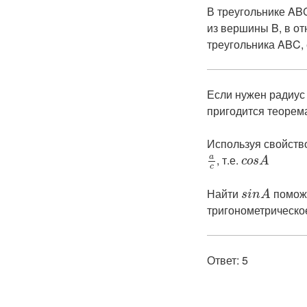
В треугольнике AB
из вершины B, в от
треугольника ABC,
Если нужен радиус
пригодится теорема
Используя свойство
a
​, т.е. ​
c
o
s
A
c
Найти ​
​ помо
s
i
n
A
тригонометрическо
Ответ: 5