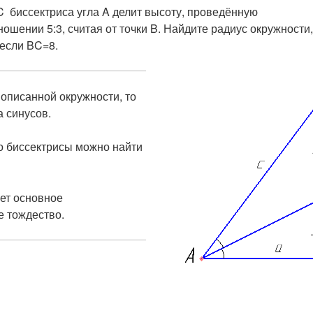
C биссектриса угла A делит высоту, проведённую
ношении 5:3, считая от точки B. Найдите радиус окружности
 если BC=8.
 описанной окружности, то
 синусов.
 биссектрисы можно найти ​
жет основное
е тождество.