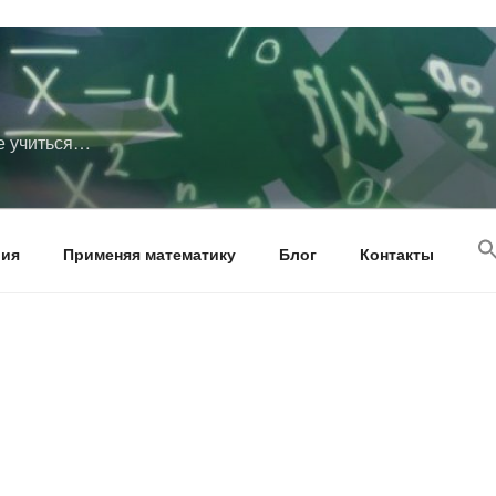
те учиться…
рия
Применяя математику
Блог
Контакты