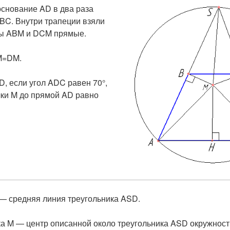
снование AD в два раза
BC. Внутри трапеции взяли
глы ABM и DCM прямые.
AM=DM.
D, если угол ADC равен 70°,
чки M до прямой AD равно
 — средняя линия треугольника ASD.
чка M — центр описанной около треугольника ASD окружност