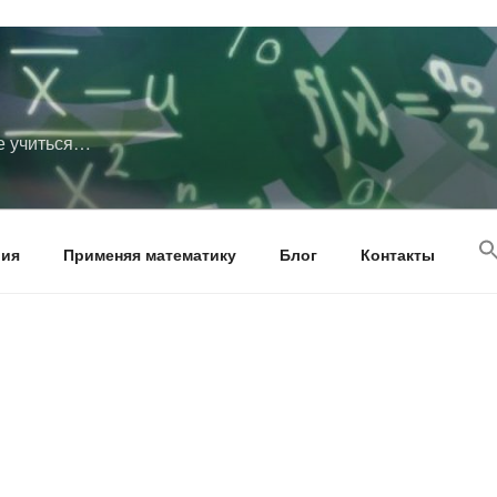
те учиться…
рия
Применяя математику
Блог
Контакты