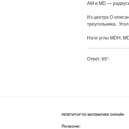
AM и MD — радиус
Из центра O описа
треугольника. Угол
Нати углы MDH, M
Ответ: 65°.
РЕПЕТИТОР ПО МАТЕМАТИКЕ ОНЛАЙН
Позвони: