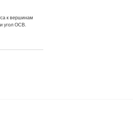
уса к вершинам
и угол ОСВ.