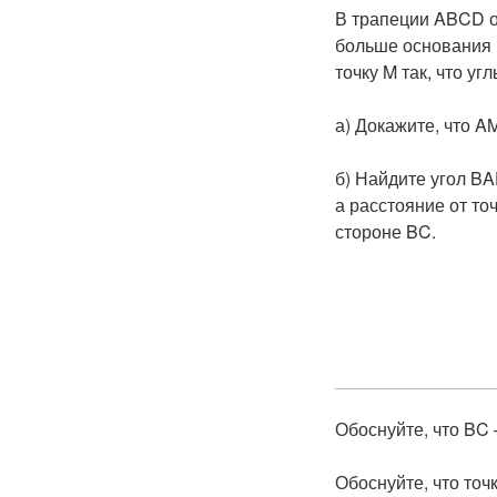
В трапеции ABCD о
больше основания 
точку M так, что у
а) Докажите, что 
б) Найдите угол BA
а расстояние от то
стороне BC.
Обоснуйте, что BC
Обоснуйте, что то